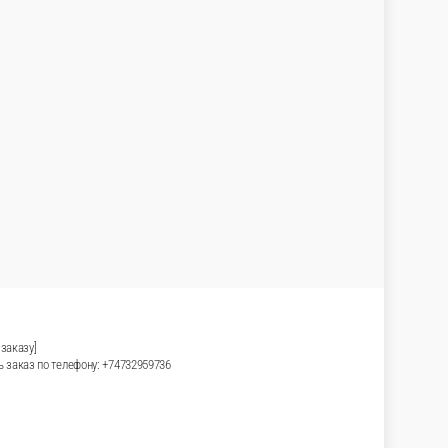
Луковые кольца фри 200 гр
 30 гр.
200 г.
300 ₽
корзину
В корзину