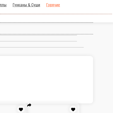
Классические Роллы
Гунканы &