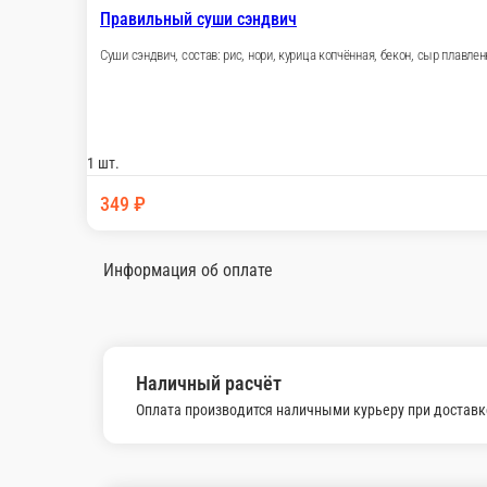
Куриные Крылышки Фри
Куриные Крылышки обжаренные во фритюре. С
[https://vk.com/app5898182_-1826449
[https://vk.com/app5898182_-1826449
[https://vk.com/app6408974_-182644909
1 шт.
180 ₽