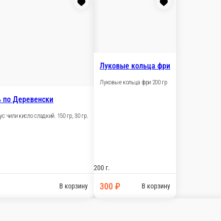
6 шт.
640 ₽
зину
Картофель Фри маленький
Картофель фри