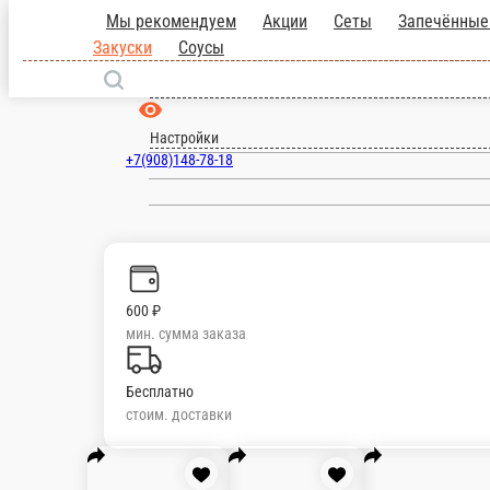
Мы рекомендуем
Акции
Сеты
Запеч
Суши
Горячие Закуски
Соусы
Семилуки
ru
Настройки
+7(908)148-78-18
600 ₽
мин. сумма заказа
Бесплатно
стоим. доставки