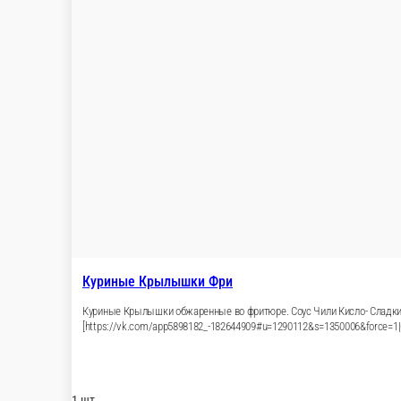
Фри бокс
Картофель фри, жаренный лук, бекон, соус барб
1 шт.
244 ₽
В кор