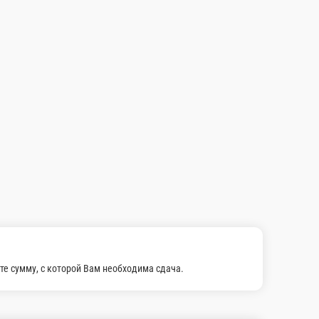
зу]
й заказ]
4732959736
В корзину