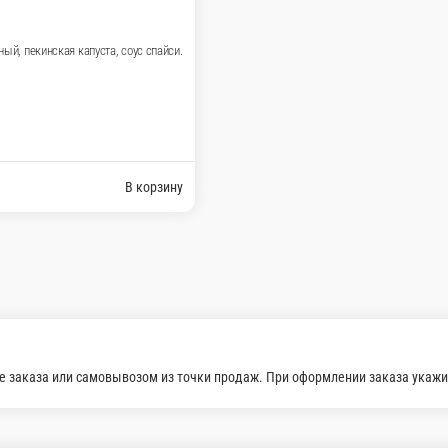
оус Чили Кисло- Сладкий 30 гр.
09#u=1290113&s=1346394&force=1|Подарок к зака
09#u=1290112&s=1350006&force=1|Скидка на первы
|Заказать онлайн] Сделать заказ по телефону: +7