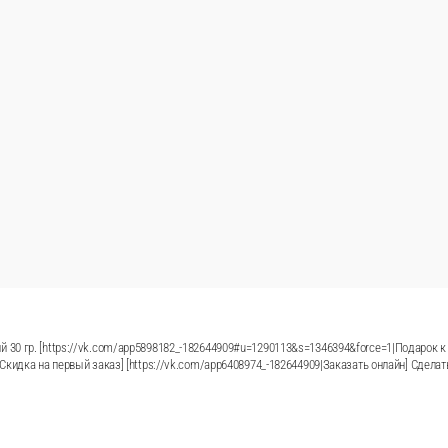
екю.
Картофель по Деревенски
Картошка + соус чили кисло сладкий. 150 гр,
150 г.
230 ₽
зину
В 