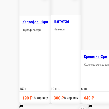
Картофель Фри
Наггетсы
Картофель фри
Наггетсы