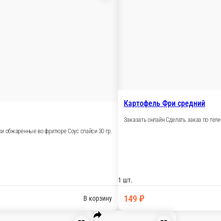
Креветки Фри
Королевские креветки обжаренные во фритюре Соус