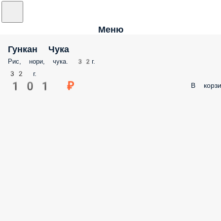
Меню
Гункан Чука
Рис, нори, чука. 32г.
32 г.
101 ₽
В корзи