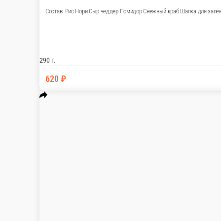
Монарх
Состав: Рис Нори Курица копченая Сыр чеддер Бекон Помидор
290 г.
560 ₽
В корзину
Тар-тар лосось
Состав: Рис Нори Творожный сыр Огурец Тар-тар из лосося со
290 г.
750 ₽
В корзину
Жемчуг
Состав: Рис Нори Креветка Творожный сыр Огурец Масаго Шап
290 г.