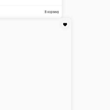
екания Соевый-1, Имбирь-1, Васаби-1
пекания Соевый-1, Имбирь-1, Васаби-1
При оформлении заказа укажите сумму, с которой Вам необходим
ать онлайн!