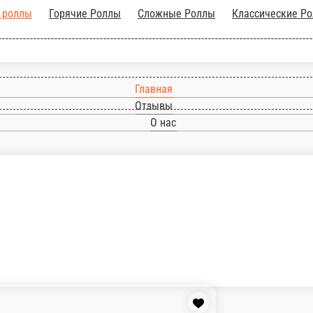
Сложные Роллы
Классические Роллы
Гунканы & Суши
Горячие За