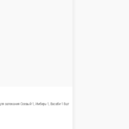
а для запекания Соевый-1, Имбирь-1, Васаби-1
 запекания Соевый-1, Имбирь-1, Васаби-1