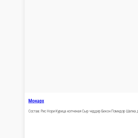
300 г.
520 ₽
В корзину
Ролл: Запечённый Краб
Состав: Рис Нори Сыр сливочный Снежный краб Помидор Шапк
320 г.
515 ₽
В корзину
Ролл :Запечённая Креветка
Состав: Рис Нори Сыр сливочный Креветка Помидор Шапка для
320 г.
620 ₽
В корзину