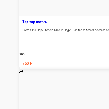
Главная
Запечённые роллы
Микки Маус
© FoodSoul, Inc. 2026.
Пользовательское соглашение
Лицензионное соглашение
Условия акций сервиса
Политика конфиденциальности
Правила оплаты
Скачивайте бесплатно наше приложение:
2026 Работает на платформе
FoodSoul