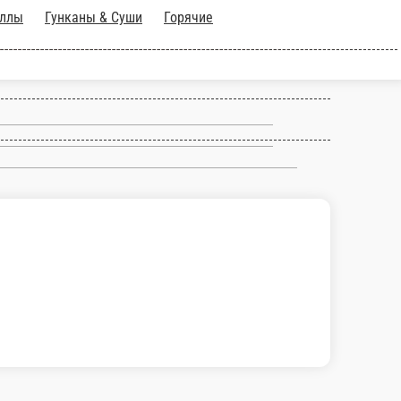
куски
Соусы