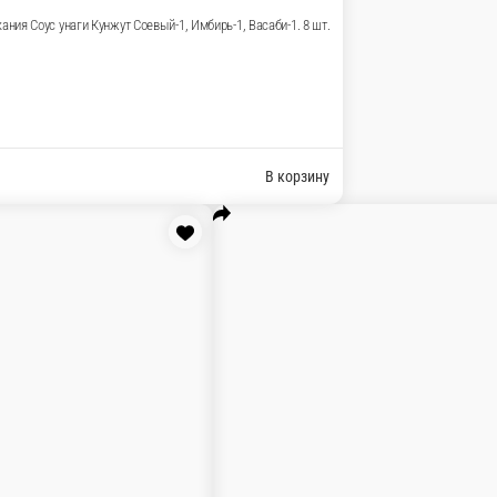
 Шапка для запекания Соевый-1, Имбирь-1, Васаби-1 8шт
 спайси соусом Кунжут черный Соевый-1, Имбирь-1, Васаби-1 8
ка для запекания Соевый-1, Имбирь-1, Васаби-1 8шт