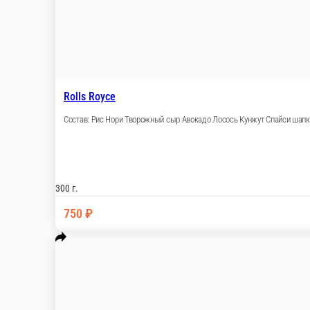
640 ₽
В корзину
Запечённая Классика
Запечённый классический ролл на выбор: Краб, Угорь, Эсколар,
200 г.
350 ₽
В корзину
Микки Маус
Состав: Рис Нори Творожный сыр Черный кунжут Снежный кра
320 г.
520 ₽
В корзину
Зачётный
Состав: Рис Нори Творожный сыр Снежный краб Огурец Блинчи