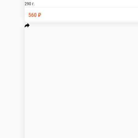
Ролл: Запечённый Угорь
Состав: Рис Нори Сыр сливочный Угорь Огурец Шапка для зап
320 г.
620 ₽
В корзину
Ролл: Запечённый Лосось
Состав: Рис Нори Сыр сливочный Лосось Огурец Шапка для за
320 г.
620 ₽
В корзину
Информация об оплате
Наличный расчёт
Оплата производится наличными курьеру при доставке заказа. 
Микки Маус
Микки Маус — всегда в наличии в нашем меню. Спешите заказ