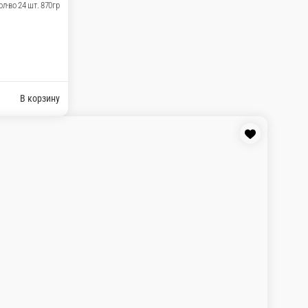
мпура угорь Соевый-3, имбирь-2, васаби-3 24шт 930гр