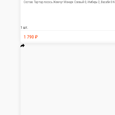
Сет: Темпурный микс
Состав: Темпура лосось Темпура креветка Те