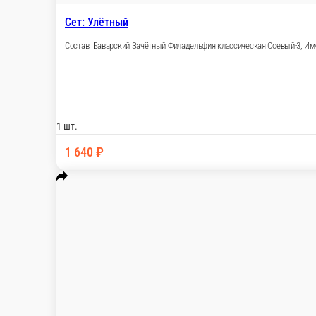
Сет: Для тебя
Состав: Калифорния лосось 1/2 Филадельфия
шт.
1 шт.
1 350 ₽