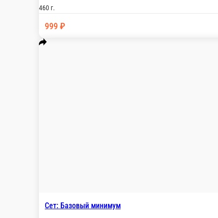
Сет: Я волна
Состав: Опаленная Филадельфия Маки темпурна
460 г.
999 ₽