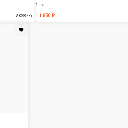
я креветка Соевый-1, имбирь-1, васаби-1 14шт
В корзину