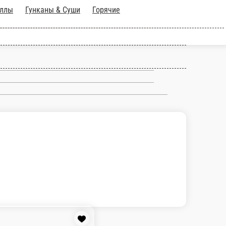
Классические Роллы
Гунканы &