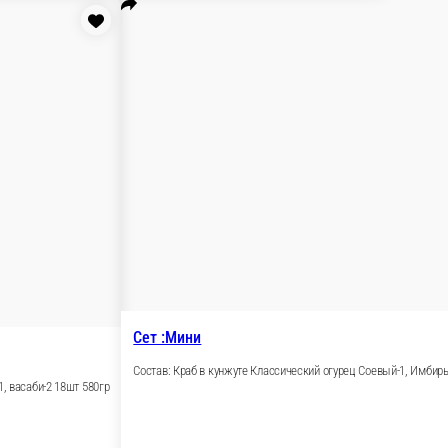
ый-3, Имбирь-2, Васаби-3 Кол-во 24 шт. 870гр
В корзину