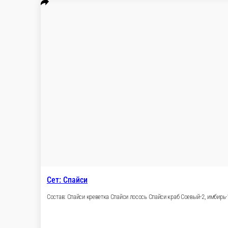
Сет: Базовый минимум
Состав: Тар-тар лосось Жемчуг Монарх Соев
1 шт.
1 790 ₽