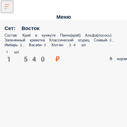
Меню
Сет: Восток
Состав: Краб в кунжуте Панчо(краб) Альфа(лосось)
Запечённый креветка Классический огурец Соевый-3,
Имбирь-2, Васаби-3 Кол-во 34 шт.
1 шт.
1 540 ₽
В корзи